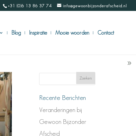
+31 (0)6 13 86 37 74
info@gewoonbijzonderafscheid.nl
Blog
Inspiratie
Mooie woorden
Contact
Recente Berichten
Veranderingen bij
Gewoon Bijzonder
Afscheid